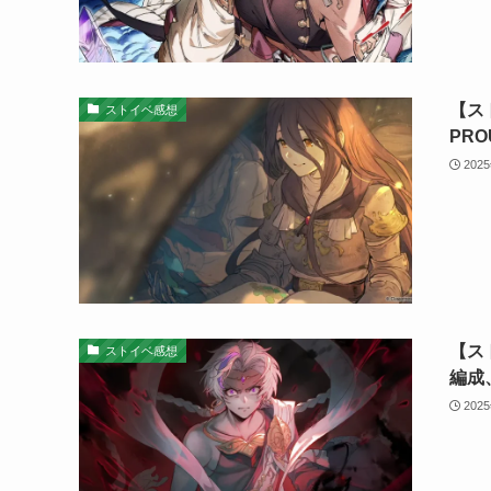
【ス
ストイベ感想
PR
202
【ス
ストイベ感想
編成
202