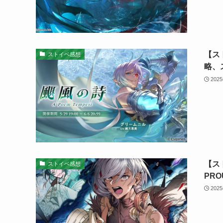
【ス
ストイベ感想
略、
202
【スト
ストイベ感想
PR
202