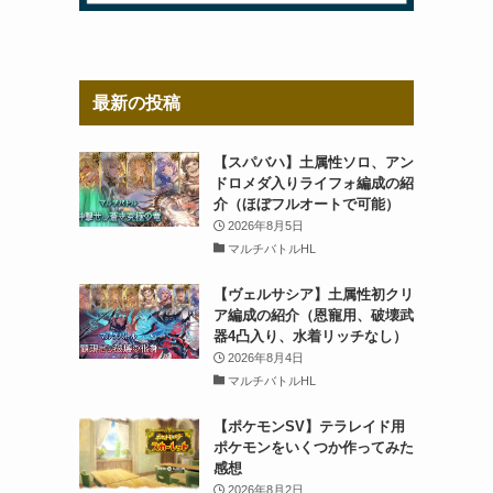
』
最新の投稿
【スパバハ】土属性ソロ、アン
ドロメダ入りライフォ編成の紹
介（ほぼフルオートで可能）
2026年8月5日
マルチバトルHL
【ヴェルサシア】土属性初クリ
ア編成の紹介（恩寵用、破壊武
器4凸入り、水着リッチなし）
2026年8月4日
マルチバトルHL
【ポケモンSV】テラレイド用
ポケモンをいくつか作ってみた
感想
2026年8月2日