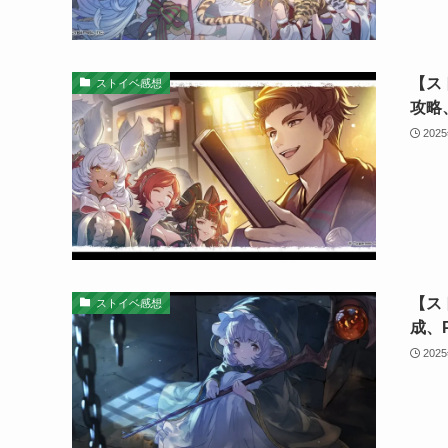
【ス
ストイベ感想
攻略
202
【ス
ストイベ感想
成、
202