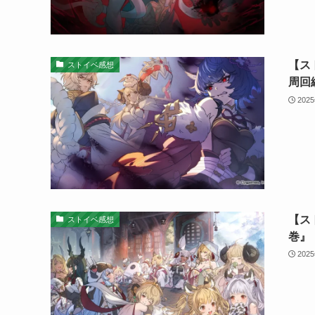
【ス
ストイベ感想
周回
202
【ス
ストイベ感想
巻』
202