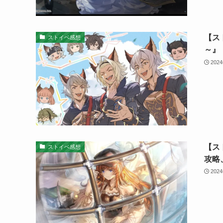
【ス
ストイベ感想
～』
202
【ス
ストイベ感想
攻略
202