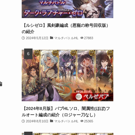
【ルシゼロ】風剣豪編成（恩寵の称号回収版）
の紹介
2024年5月12日
マルチバトルHL
27883
編
【2024年8月版】バブHLソロ、闇属性(ほぼ)フ
ルオート編成の紹介（ロジャー刀なし）
2024年8月10日
マルチバトルHL
25365