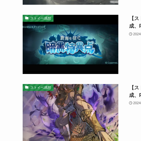
【ス
ストイベ感想
成、
202
【ス
ストイベ感想
成、
202