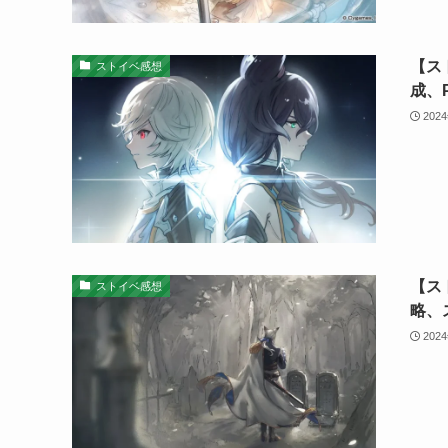
【ス
ストイベ感想
成、
202
【ス
ストイベ感想
略、
202