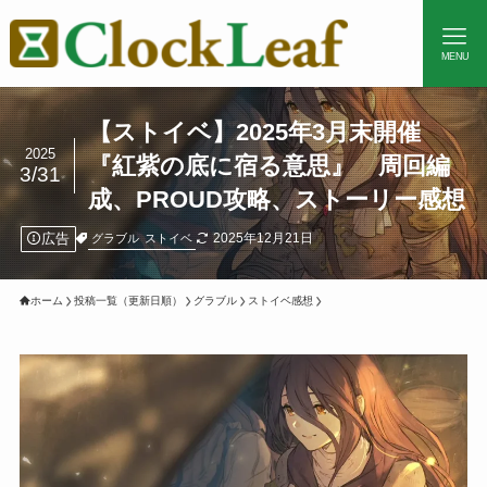
MENU
【ストイベ】2025年3月末開催
2025
『紅紫の底に宿る意思』 周回編
3/31
成、PROUD攻略、ストーリー感想
広告
2025年12月21日
グラブル
ストイベ
ホーム
投稿一覧（更新日順）
グラブル
ストイベ感想