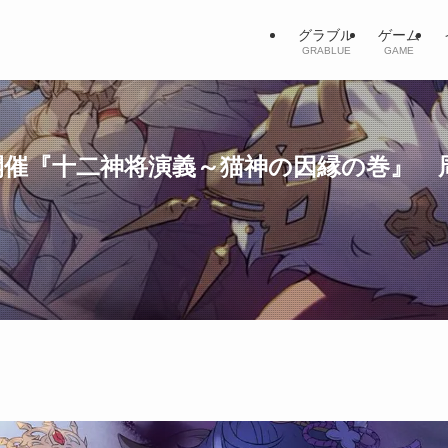
グラブル
ゲーム
GRABLUE
GAME
末開催『十二神将演義～猫神の因縁の巻』 