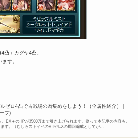
4凸＋カグヤ4凸。
います。
ルゼロ4凸で古戦場の肉集めをしよう！（全属性紹介） |
リーフ)
から、EX＋のHPが3500万まで引き上げられます。従って本記事の内容も、
ります。（むしろストイベのVHやEXの周回編成としてが…