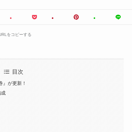
URLをコピーする
目次
巻』が更新！
編成