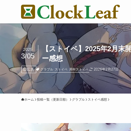
【ストイベ】2025年2月
2025
3/05
ー感想
広告
2026年2月27日
グラブル
ストイベ
周年ストイベ
ホーム
投稿一覧（更新日順）
グラブル
ストイベ感想