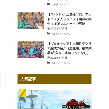
マルチバトルHL
【スパバハ】土属性ソロ、アン
ドロメダ入りライフォ編成の紹
介（ほぼフルオートで可能）
2026年8月5日
マルチバトルHL
【ヴェルサシア】土属性初クリ
ア編成の紹介（恩寵用、破壊武
器4凸入り、水着リッチなし）
2026年8月4日
マルチバトルHL
人気記事