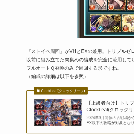
『ストイベ周回』がVHとEXの兼用。トリプルゼロ
以前に組み立てた肉集めの編成を完全に流用して
フルオートＱ召喚のみで周回する形ですね。
（編成の詳細は以下を参照）
ClockLeaf(クロックリーフ)
【上級者向け】トリプ
ClockLeaf(クロック
2024年9月開催の古戦場
EX以下の攻略が対象とな