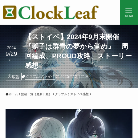
MENU
【ストイベ】2024年9月末開催
『獅子は群青の夢から覚め』 周
2024
9/29
回編成、PROUD攻略、ストーリー
感想
広告
2025年12月21日
グラブル
ストイベ
ホーム
投稿一覧（更新日順）
グラブル
ストイベ感想