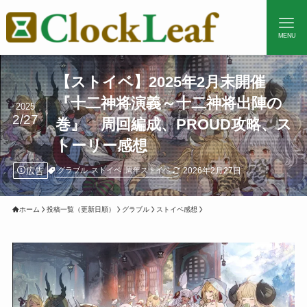
MENU
【ストイベ】2025年2月末開催
『十二神将演義～十二神将出陣の
2025
2/27
巻』 周回編成、PROUD攻略、ス
トーリー感想
広告
2026年2月27日
グラブル
ストイベ
周年ストイベ
ホーム
投稿一覧（更新日順）
グラブル
ストイベ感想