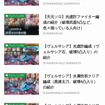
2026年8月4日
2026年8月7日
【天元ソロ】光虚詐ファイター編
マルチバトルHL
成の紹介（破壊武器5凸など、
色々揃っている人向け）
2026年6月11日
【ヴェルサシア】光虚詐編成（ヴ
マルチバトルHL
ェルサシア石、破壊5凸入り）の
紹介
2026年5月13日
2026年8月7日
【ヴェルサシア】水属性初クリア
マルチバトルHL
編成（黒漆太刀、破壊4凸入り）
の紹介
2026年5月8日
2026年8月7日
マルチバトルHL