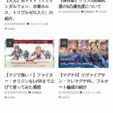
【天元】光ヤマト（リミサ
【保存版】クラス5英雄武
ンダルフォン、水着ホル
器の5凸優先度について
ス、トリプルゼロ入り）の
2025年4月18日
攻略解説
22506
紹介。
2024年4月20日
マルチバトルHL
23082
【マジで強い！】ファイタ
【マグナ3】リヴァイアサ
ー・オリジンをLv50まで上
ン・マレマグナHL、フルオ
げて使ってみた感想
ート編成の紹介
2025年10月13日
攻略解説
2024年8月3日
マルチバトルHL
19490
18073