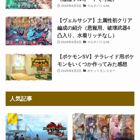
2026年8月5日
マルチバトルHL
【ヴェルサシア】土属性初クリア
編成の紹介（恩寵用、破壊武器4
凸入り、水着リッチなし）
2026年8月4日
マルチバトルHL
【ポケモンSV】テラレイド用ポケ
モンをいくつか作ってみた感想
2026年8月2日
ポケットモンスター
人気記事