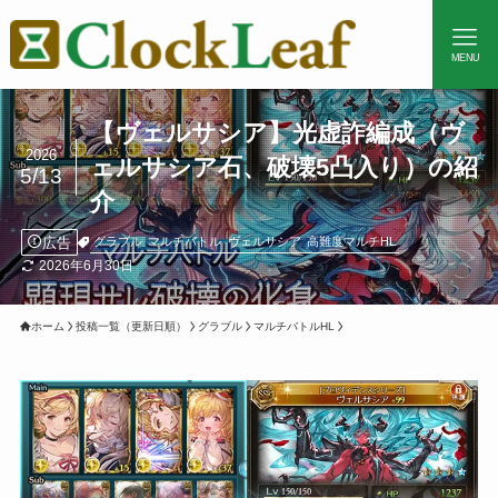
MENU
【ヴェルサシア】光虚詐編成（ヴ
2026
ェルサシア石、破壊5凸入り）の紹
5/13
介
広告
グラブル
マルチバトル
ヴェルサシア
高難度マルチHL
2026年6月30日
ホーム
投稿一覧（更新日順）
グラブル
マルチバトルHL