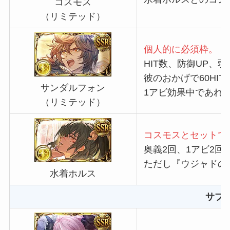
コスモス
（リミテッド）
個人的に必須枠。
HIT数、防御UP、
彼のおかげで60HIT
サンダルフォン
1アビ効果中であれ
（リミテッド）
コスモスとセットで
奥義2回、1アビ2
ただし『ウジャドの
水着ホルス
サブ