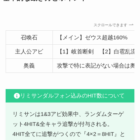
スクロールできます
召喚石
【メイン】ゼウス超越160% 【
主人公アビ
【1】岐首断剣 【2】白雹乱流
奥義
攻撃で特に表記がない場合は奥義
リミサンダルフォン込みのHIT数について
リミサンは1&3アビ効果中、ランダムターゲ
ット4HIT&全キャラ追撃が付与される。
4HIT全てに追撃がつくので『4×2＝8HIT』と