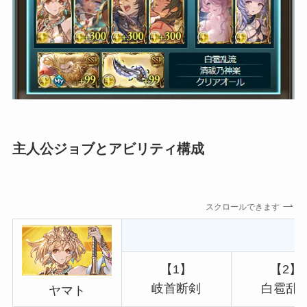
主人公ジョブとアビリティ構成
スクロールできます
【1】
【2】
岐首断剣
白雹乱
ヤマト