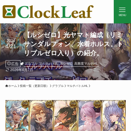
MENU
【ルシゼロ】光ヤマト編成（リミ
2024
サンダルフォン、水着ホルス、ト
4/21
リプルゼロ入り）の紹介。
広告
グラブル
マルチバトル
ルシゼロ
高難度マルチHL
2026年4月7日
ホーム
投稿一覧（更新日順）
グラブル
マルチバトルHL