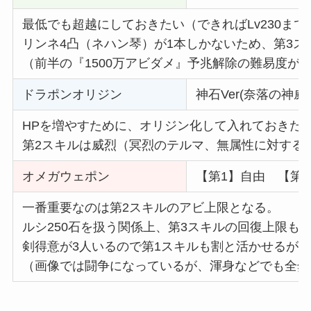
最低でも超越にしておきたい（できればLv230まで
リンネ4凸（ネハン琴）が1本しかないため、第3
（前半の『1500万アビダメ』予兆解除の難易度が
ドラポンオリジン
神石Ver(奈落の神威
HPを増やすために、オリジン化して入れておきた
第2スキルは威烈（冥烈のテルマ、無属性に対する
オメガウェポン
【第1】自由 【第
一番重要なのは第2スキルのアビ上限となる。
ルシ250石を扱う関係上、第3スキルの回復上限も
剣得意が3人いるので第1スキルも割と活かせるが
（画像では闘争になっているが、渾身などでも全然