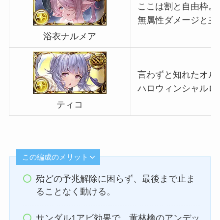
ここは割と自由枠。
無属性ダメージと主
浴衣ナルメア
言わずと知れたオル
ハロウィンシャルロ
ティコ
この編成のメリット
殆どの予兆解除に困らず、最後まで止ま
ることなく動ける。
サンダル1アビ効果で、黄林檎のアンデッ