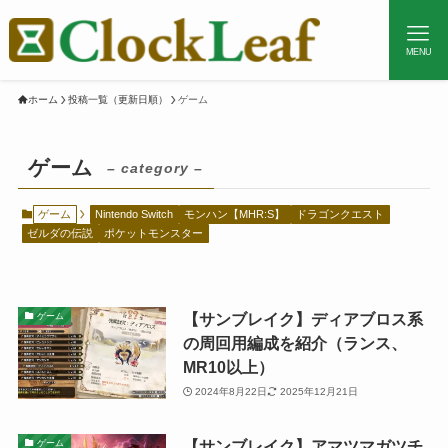
MENU
ホーム
投稿一覧（更新日順）
ゲーム
ゲーム
– category –
ゲーム
Nintendo Switch
モンハン【MHR:S】
ドラゴンクエスト
ゼルダの伝説
ポケットモンスター
【サンブレイク】ディアブロス系
ゲーム
の周回用編成を紹介（ランス、
MR10以上）
2024年8月22日
2025年12月21日
【サンブレイク】アマツマガツチ
ゲーム