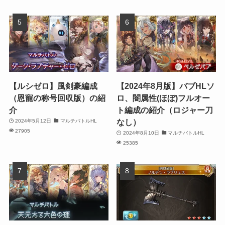
【ルシゼロ】風剣豪編成
【2024年8月版】バブHLソ
（恩寵の称号回収版）の紹
ロ、闇属性(ほぼ)フルオー
介
ト編成の紹介（ロジャー刀
なし）
2024年5月12日
マルチバトルHL
27905
2024年8月10日
マルチバトルHL
25385