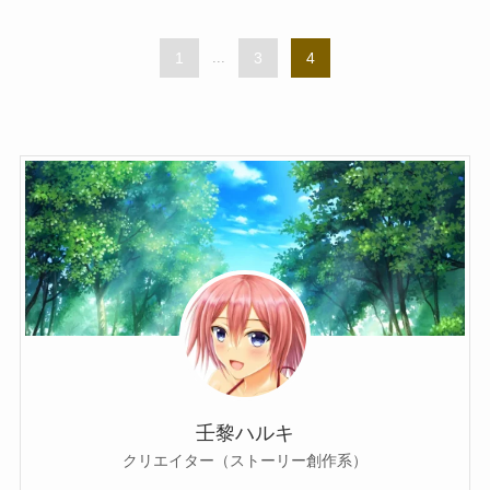
1
...
3
4
壬黎ハルキ
クリエイター（ストーリー創作系）