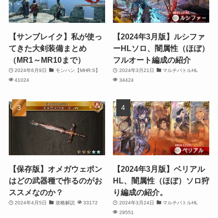
【サンブレイク】私が使っ
【2024年3月版】ルシファ
てきた大剣装備まとめ
ーHLソロ、闇属性（ほぼ）
（MR1～MR10まで）
フルオート編成の紹介
2024年6月9日
モンハン【MHR:S】
2024年3月21日
マルチバトルHL
41024
34424
【保存版】オメガウェポン
【2024年3月版】ベリアル
はどの武器種で作るのがお
HL、闇属性（ほぼ）ソロ狩
ススメなのか？
り編成の紹介。
2024年4月5日
攻略解説
33172
2024年3月24日
マルチバトルHL
29551