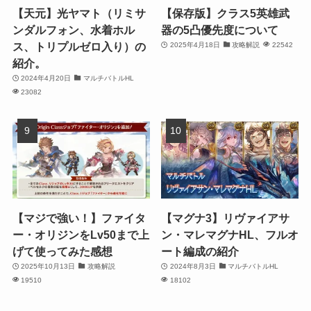
【天元】光ヤマト（リミサ
【保存版】クラス5英雄武
ンダルフォン、水着ホル
器の5凸優先度について
ス、トリプルゼロ入り）の
2025年4月18日
攻略解説
22542
紹介。
2024年4月20日
マルチバトルHL
23082
【マジで強い！】ファイタ
【マグナ3】リヴァイアサ
ー・オリジンをLv50まで上
ン・マレマグナHL、フルオ
げて使ってみた感想
ート編成の紹介
2025年10月13日
攻略解説
2024年8月3日
マルチバトルHL
19510
18102