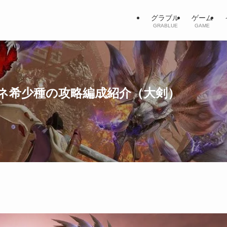
グラブル
ゲーム
GRABLUE
GAME
ネ希少種の攻略編成紹介（大剣）