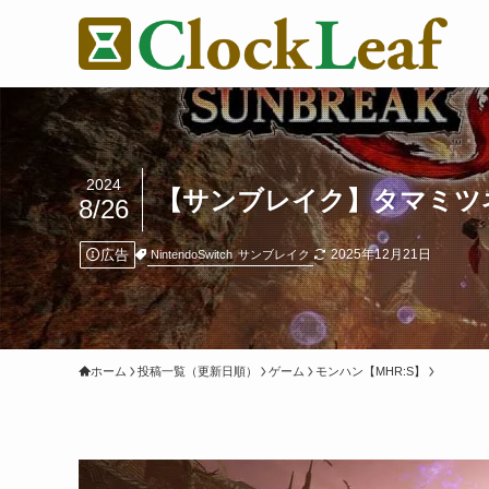
2024
【サンブレイク】タマミツ
8/26
広告
2025年12月21日
NintendoSwitch
サンブレイク
ホーム
投稿一覧（更新日順）
ゲーム
モンハン【MHR:S】