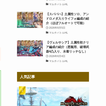
マルチバトルHL
【スパバハ】土属性ソロ、アン
ドロメダ入りライフォ編成の紹
介（ほぼフルオートで可能）
2026年8月5日
マルチバトルHL
【ヴェルサシア】土属性初クリ
ア編成の紹介（恩寵用、破壊武
器4凸入り、水着リッチなし）
2026年8月4日
マルチバトルHL
人気記事