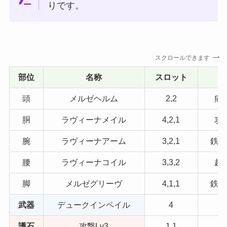
りです。
スクロールできます
部位
名称
スロット
頭
メルゼヘルム
2,2
痛
胴
ラヴィーナメイル
4,2,1
攻
腕
ラヴィーナアーム
3,2,1
鉄壁
腰
ラヴィーナコイル
3,3,2
超
脚
メルゼグリーヴ
4,1,1
鉄壁
武器
デュークインペイル
4
護石
攻撃Lv3
1,1