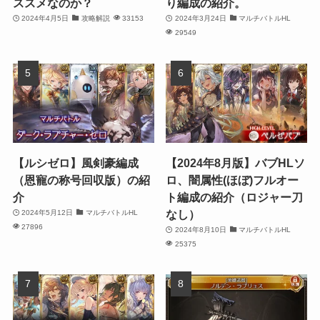
ススメなのか？
り編成の紹介。
2024年4月5日
攻略解説
33153
2024年3月24日
マルチバトルHL
29549
【ルシゼロ】風剣豪編成
【2024年8月版】バブHLソ
（恩寵の称号回収版）の紹
ロ、闇属性(ほぼ)フルオー
介
ト編成の紹介（ロジャー刀
なし）
2024年5月12日
マルチバトルHL
27896
2024年8月10日
マルチバトルHL
25375