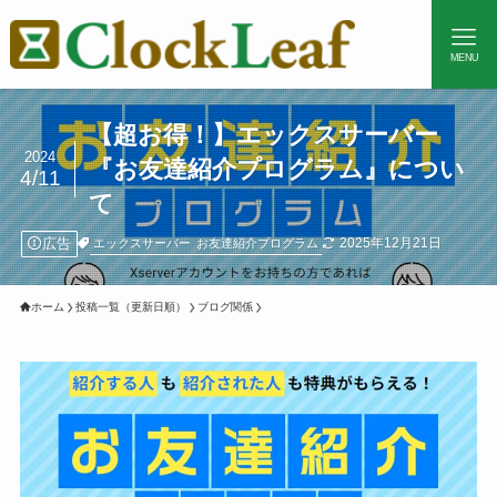
MENU
【超お得！】エックスサーバー
2024
『お友達紹介プログラム』につい
4/11
て
広告
2025年12月21日
エックスサーバー
お友達紹介プログラム
ホーム
投稿一覧（更新日順）
ブログ関係