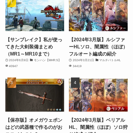
【サンブレイク】私が使っ
【2024年3月版】ルシファ
てきた大剣装備まとめ
ーHLソロ、闇属性（ほぼ）
（MR1～MR10まで）
フルオート編成の紹介
2024年6月9日
モンハン【MHR:S】
2024年3月21日
マルチバトルHL
40947
34419
【保存版】オメガウェポン
【2024年3月版】ベリアル
はどの武器種で作るのがお
HL、闇属性（ほぼ）ソロ狩