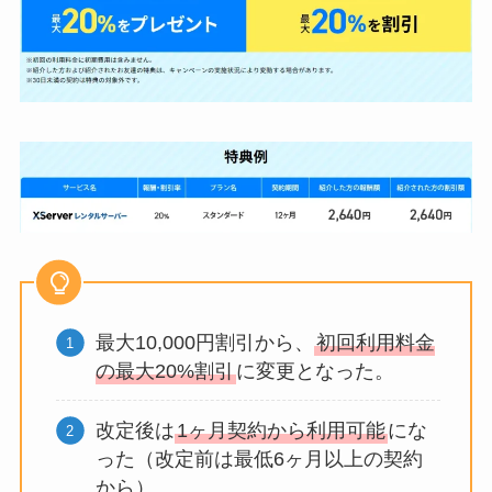
最大10,000円割引から、
初回利用料金
の最大20%割引
に変更となった。
改定後は
1ヶ月契約から利用可能
にな
った（改定前は最低6ヶ月以上の契約
から）