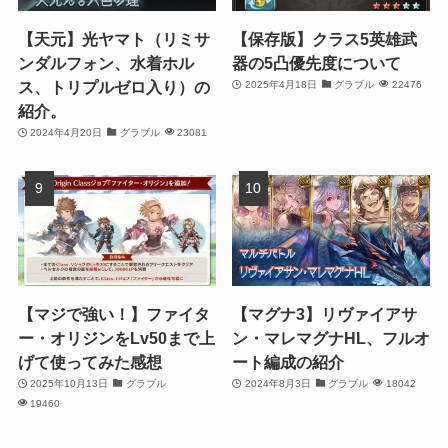
【天元】光ヤマト（リミサ
【保存版】クラス5英雄武
ンダルフォン、水着ホル
器の5凸優先度について
ス、トリプルゼロ入り）の
2025年4月18日
グラブル
22476
紹介。
2024年4月20日
グラブル
23081
【マジで強い！】ファイタ
【マグナ3】リヴァイアサ
ー・オリジンをLv50まで上
ン・マレマグナHL、フルオ
げて使ってみた感想
ート編成の紹介
2025年10月13日
グラブル
2024年8月3日
グラブル
18042
19460