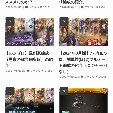
ススメなのか？
り編成の紹介。
2024年4月5日
グラブル
33121
2024年3月24日
グラブル
29544
【ルシゼロ】風剣豪編成
【2024年8月版】バブHLソ
（恩寵の称号回収版）の紹
ロ、闇属性(ほぼ)フルオー
介
ト編成の紹介（ロジャー刀
なし）
2024年5月12日
グラブル
27883
2024年8月10日
グラブル
25365