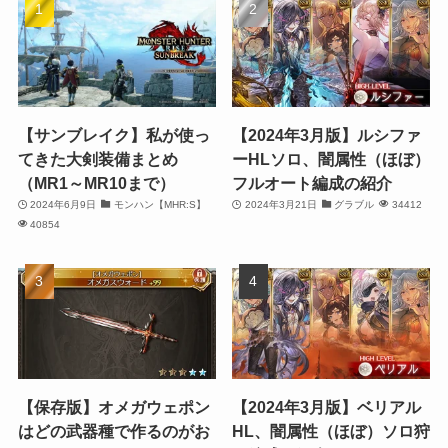
【サンブレイク】私が使っ
【2024年3月版】ルシファ
てきた大剣装備まとめ
ーHLソロ、闇属性（ほぼ）
（MR1～MR10まで）
フルオート編成の紹介
2024年6月9日
モンハン【MHR:S】
2024年3月21日
グラブル
34412
40854
【保存版】オメガウェポン
【2024年3月版】ベリアル
はどの武器種で作るのがお
HL、闇属性（ほぼ）ソロ狩