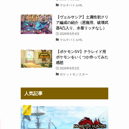
マルチバトルHL
【ヴェルサシア】土属性初クリ
ア編成の紹介（恩寵用、破壊武
器4凸入り、水着リッチなし）
2026年8月4日
マルチバトルHL
【ポケモンSV】テラレイド用
ポケモンをいくつか作ってみた
感想
2026年8月2日
ポケットモンスター
人気記事