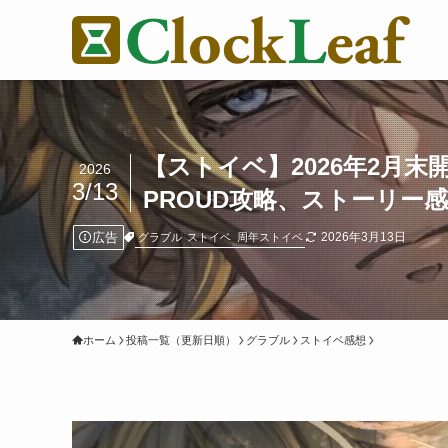
【ストイベ】2026年2月末開催
2026
3/13
PROUD攻略、ストーリー
広告
2026年3月13日
グラブル
ストイベ
周年ストイベ
ホーム
投稿一覧（更新日順）
グラブル
ストイベ感想