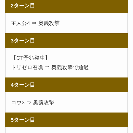
2ターン目
主人公4 ⇒ 奥義攻撃
3ターン目
【CT予兆発生】
トリゼロ召喚 ⇒ 奥義攻撃で通過
4ターン目
コウ3 ⇒ 奥義攻撃
5ターン目