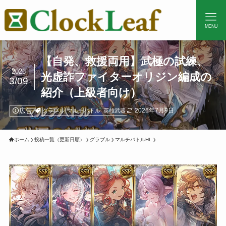
MENU
【自発、救援両用】武極の試練、
2026
光虚詐ファイターオリジン編成の
3/09
紹介（上級者向け）
広告
2026年7月9日
グラブル
マルチバトル
英雄武器
ホーム
投稿一覧（更新日順）
グラブル
マルチバトルHL