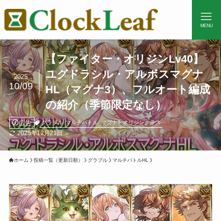
MENU
【ファイター・オリジンLv40】
ユグドラシル・アルボスマグナ
2025
10/09
HL（マグナ3）、フルオート編成
の紹介（季節限定なし）
広告
グラブル
マルチバトル
マグナ3
オリジンクラス
2025年12月21日
ホーム
投稿一覧（更新日順）
グラブル
マルチバトルHL