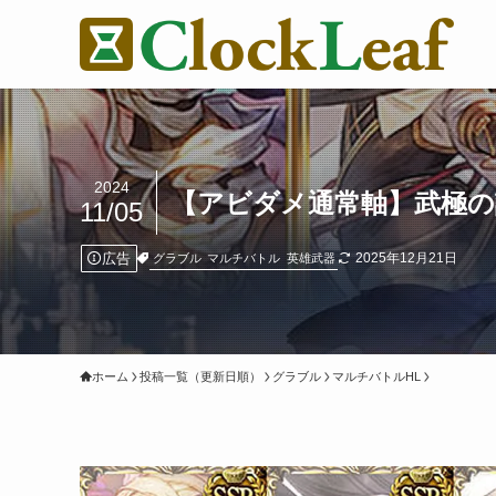
2024
【アビダメ通常軸】武極の
11/05
広告
2025年12月21日
グラブル
マルチバトル
英雄武器
ホーム
投稿一覧（更新日順）
グラブル
マルチバトルHL