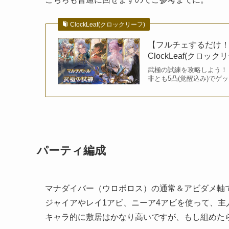
ClockLeaf(クロックリーフ)
【フルチェするだけ！
ClockLeaf(クロック
武極の試練を攻略しよう！
非とも5凸(覚醒込み)で
パーティ編成
マナダイバー（ウロボロス）の通常＆アビダメ軸
ジャイアやレイ1アビ、ニーア4アビを使って、主
キャラ的に敷居はかなり高いですが、もし組めた