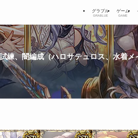
グラブル
ゲーム
GRABLUE
GAME
試練、闇編成（ハロサテュロス、水着メ