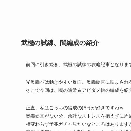
武極の試練、闇編成の紹介
前回に引き続き、武極の試練の攻略記事となりま
光奥義パは動きやすい反面、奥義硬直に悩まされ
そこで今回は、闇の通常＆アビダメ軸の編成を紹
正直、私はこっちの編成のほうが好きですねｗ
奥義硬直がない分、余計なストレスを抱えずに周
相変わらず予兆ガチャ見たいなところはあります