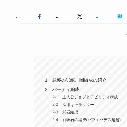
武極の試練、闇編成の紹介
パーティ編成
主人公ジョブとアビリティ構成
採用キャラクター
武器編成
召喚石の編成(バブ＋ハデス超越)