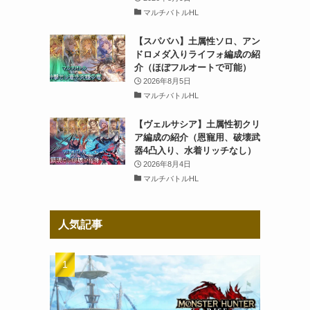
マルチバトルHL
【スパバハ】土属性ソロ、アン
ドロメダ入りライフォ編成の紹
介（ほぼフルオートで可能）
2026年8月5日
マルチバトルHL
【ヴェルサシア】土属性初クリ
ア編成の紹介（恩寵用、破壊武
器4凸入り、水着リッチなし）
2026年8月4日
マルチバトルHL
人気記事