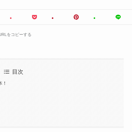
URLをコピーする
目次
本！