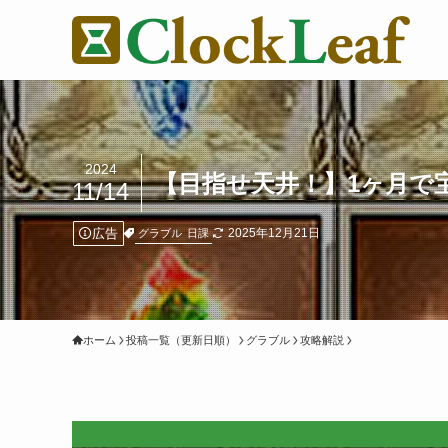
2024
【目指せ天井！】1ヶ月で
11/14
広告
2025年12月21日
グラブル
日課
ホーム
投稿一覧（更新日順）
グラブル
攻略解説