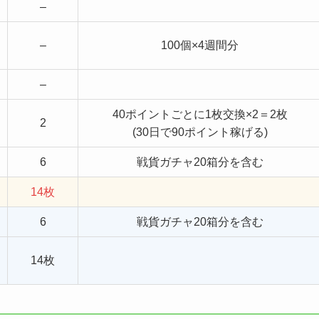
–
–
100個×4週間分
–
40ポイントごとに1枚交換×2＝2枚
2
(30日で90ポイント稼げる)
6
戦貨ガチャ20箱分を含む
14枚
6
戦貨ガチャ20箱分を含む
14枚