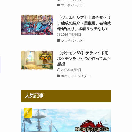
マルチバトルHL
【ヴェルサシア】土属性初クリ
ア編成の紹介（恩寵用、破壊武
器4凸入り、水着リッチなし）
2026年8月4日
マルチバトルHL
【ポケモンSV】テラレイド用
ポケモンをいくつか作ってみた
感想
2026年8月2日
ポケットモンスター
人気記事