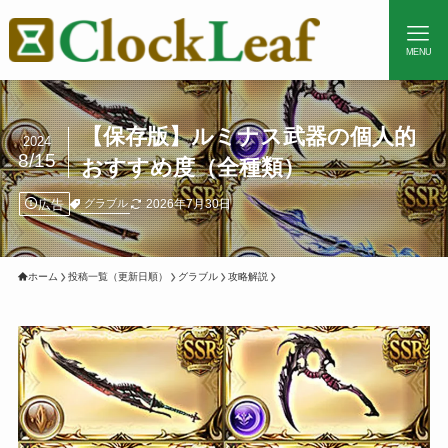
MENU
【保存版】ルミナス武器の個人的
2024
8/15
おすすめ度（全種類）
広告
2026年7月30日
グラブル
ホーム
投稿一覧（更新日順）
グラブル
攻略解説