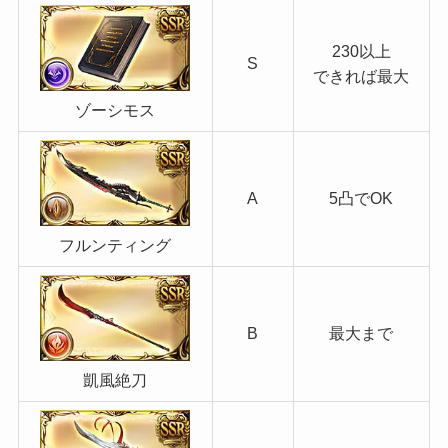
230以上
S
できれば最大
ゾーシモス
A
5凸でOK
フルンティング
B
最大まで
凱風絶刀