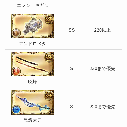
エレシュキガル
SS
220以上
アンドロメダ
S
220まで優先
晩蝉
S
220まで優先
黒漆太刀