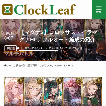
MENU
【マグナ3】コロッサス・イラマ
2024
8/07
グナHL、フルオート編成の紹介
広告
2025年12月21日
グラブル
マルチバトル
マグナ3
ホーム
投稿一覧（更新日順）
グラブル
マルチバトルHL