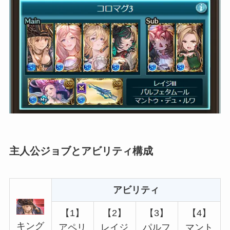
主人公ジョブとアビリティ構成
アビリティ
【1】
【2】
【3】
【4】
キング
アペリ
レイジ
パルフ
マント