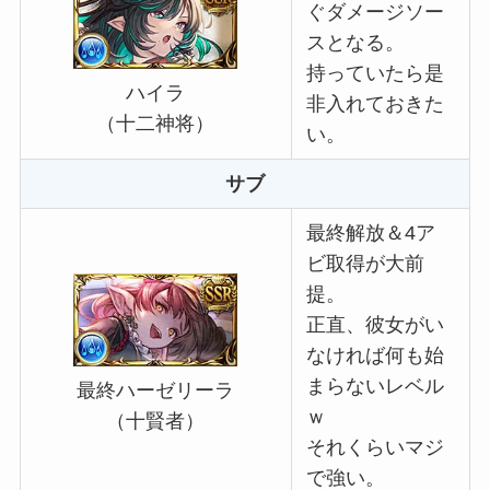
ぐダメージソー
スとなる。
持っていたら是
ハイラ
非入れておきた
（十二神将）
い。
サブ
最終解放＆4ア
ビ取得が大前
提。
正直、彼女がい
なければ何も始
まらないレベル
最終ハーゼリーラ
ｗ
（十賢者）
それくらいマジ
で強い。