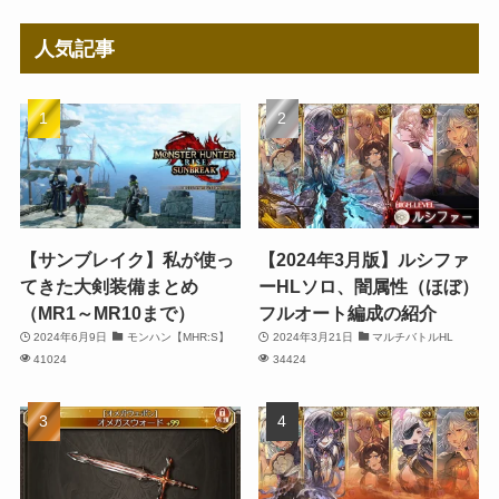
人気記事
【サンブレイク】私が使っ
【2024年3月版】ルシファ
てきた大剣装備まとめ
ーHLソロ、闇属性（ほぼ）
（MR1～MR10まで）
フルオート編成の紹介
2024年6月9日
モンハン【MHR:S】
2024年3月21日
マルチバトルHL
41024
34424