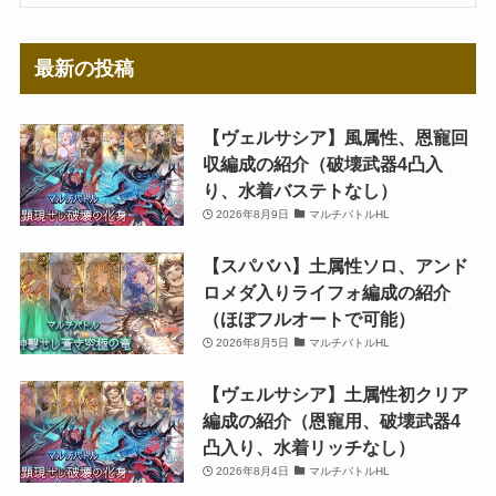
最新の投稿
【ヴェルサシア】風属性、恩寵回
収編成の紹介（破壊武器4凸入
り、水着バステトなし）
2026年8月9日
マルチバトルHL
【スパバハ】土属性ソロ、アンド
ロメダ入りライフォ編成の紹介
（ほぼフルオートで可能）
2026年8月5日
マルチバトルHL
【ヴェルサシア】土属性初クリア
編成の紹介（恩寵用、破壊武器4
凸入り、水着リッチなし）
2026年8月4日
マルチバトルHL