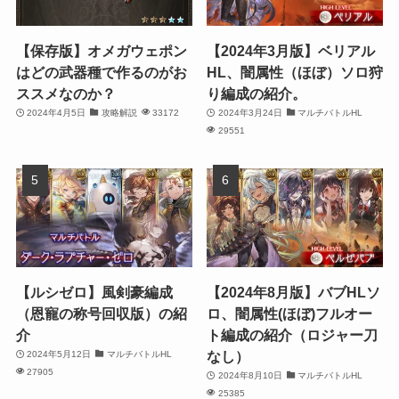
【保存版】オメガウェポン
【2024年3月版】ベリアル
はどの武器種で作るのがお
HL、闇属性（ほぼ）ソロ狩
ススメなのか？
り編成の紹介。
2024年4月5日
攻略解説
33172
2024年3月24日
マルチバトルHL
29551
【ルシゼロ】風剣豪編成
【2024年8月版】バブHLソ
（恩寵の称号回収版）の紹
ロ、闇属性(ほぼ)フルオー
介
ト編成の紹介（ロジャー刀
なし）
2024年5月12日
マルチバトルHL
27905
2024年8月10日
マルチバトルHL
25385