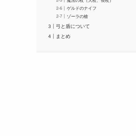
魔法の杖（大杖、長杖）
ゲルドのナイフ
ゾーラの槍
弓と盾について
まとめ