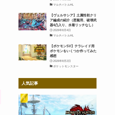
マルチバトルHL
【ヴェルサシア】土属性初クリ
ア編成の紹介（恩寵用、破壊武
器4凸入り、水着リッチなし）
2026年8月4日
マルチバトルHL
【ポケモンSV】テラレイド用
ポケモンをいくつか作ってみた
感想
2026年8月2日
ポケットモンスター
人気記事