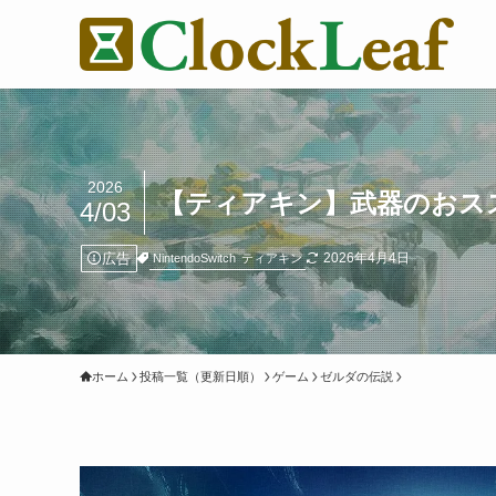
2026
【ティアキン】武器のおス
4/03
広告
2026年4月4日
NintendoSwitch
ティアキン
ホーム
投稿一覧（更新日順）
ゲーム
ゼルダの伝説