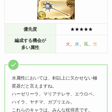
優先度
★★★★★
編成する機会が
火
、
水
、
風
、
光
多い属性
水属性においては、剣以上に欠かせない極
星器だと言えますね。
ハーゼリーラ、マリアテレサ、エウロペ、
ハイラ、ヤチマ、ガブリエル。
これらのキャラは、みんな杖得意です。