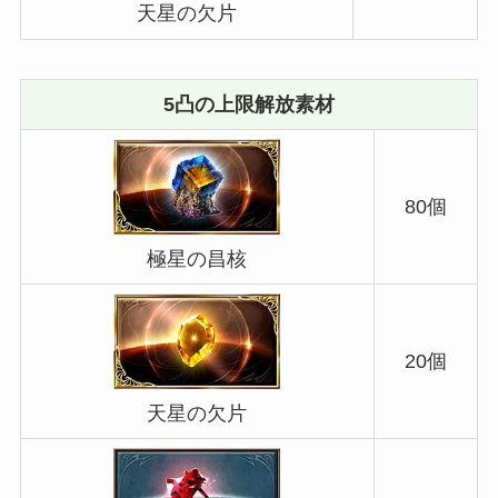
天星の欠片
5凸の上限解放素材
80個
極星の昌核
20個
天星の欠片