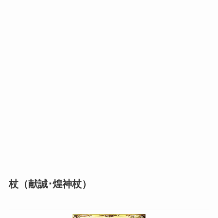
杖（献誠･煌神杖）