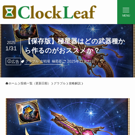
MENU
【保存版】極星器はどの武器種か
2025
1/31
ら作るのがおススメか？
広告
2025年12月21日
グラブル
古戦場
極星器
ホーム
投稿一覧（更新日順）
グラブル
攻略解説