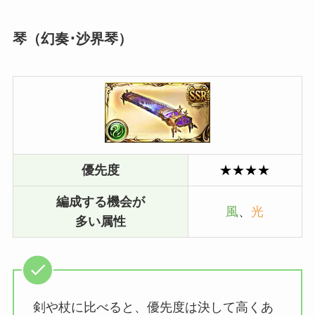
琴（幻奏･沙界琴）
優先度
★★★★
編成する機会が
風
、
光
多い属性
剣や杖に比べると、優先度は決して高くあ