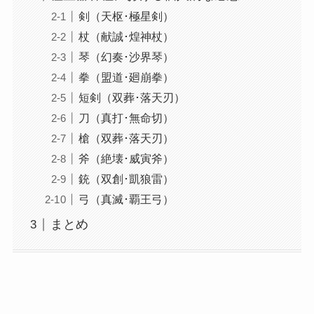
剣（天枢･極星剣）
杖（献誠･煌神杖）
琴（幻奏･沙界琴）
拳（盟道･廻崩拳）
短剣（双葬･落天刃）
刀（真打･無命切）
槍（双葬･落天刃）
斧（絶壊･威寅斧）
銃（双創･凱狼雷）
弓（真滅･覇王弓）
まとめ