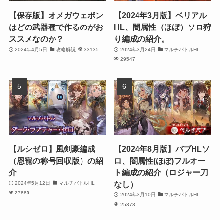
【保存版】オメガウェポン
【2024年3月版】ベリアル
はどの武器種で作るのがお
HL、闇属性（ほぼ）ソロ狩
ススメなのか？
り編成の紹介。
2024年4月5日
攻略解説
33135
2024年3月24日
マルチバトルHL
29547
【ルシゼロ】風剣豪編成
【2024年8月版】バブHLソ
（恩寵の称号回収版）の紹
ロ、闇属性(ほぼ)フルオー
介
ト編成の紹介（ロジャー刀
なし）
2024年5月12日
マルチバトルHL
27885
2024年8月10日
マルチバトルHL
25373