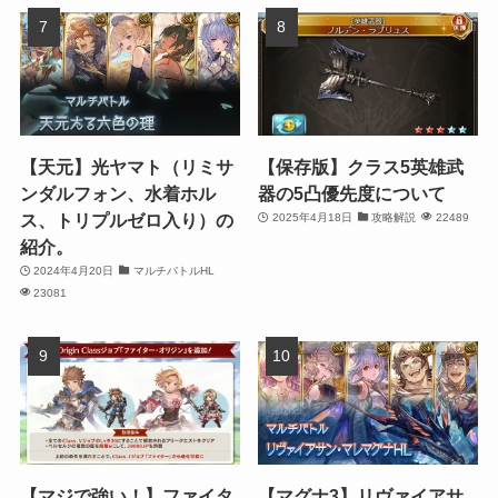
【天元】光ヤマト（リミサ
【保存版】クラス5英雄武
ンダルフォン、水着ホル
器の5凸優先度について
ス、トリプルゼロ入り）の
2025年4月18日
攻略解説
22489
紹介。
2024年4月20日
マルチバトルHL
23081
【マジで強い！】ファイタ
【マグナ3】リヴァイアサ