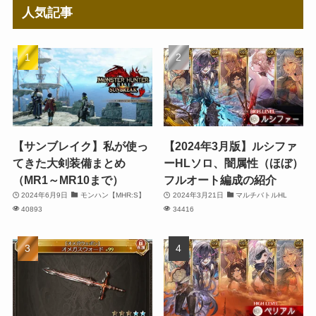
人気記事
【サンブレイク】私が使っ
【2024年3月版】ルシファ
てきた大剣装備まとめ
ーHLソロ、闇属性（ほぼ）
（MR1～MR10まで）
フルオート編成の紹介
2024年6月9日
モンハン【MHR:S】
2024年3月21日
マルチバトルHL
40893
34416